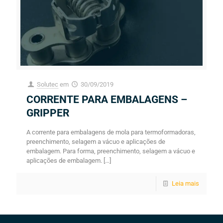
Solutec
em
30/09/2019
CORRENTE PARA EMBALAGENS –
GRIPPER
A corrente para embalagens de mola para termoformadoras,
preenchimento, selagem a vácuo e aplicações de
embalagem. Para forma, preenchimento, selagem a vácuo e
aplicações de embalagem.
[…]
Leia mais