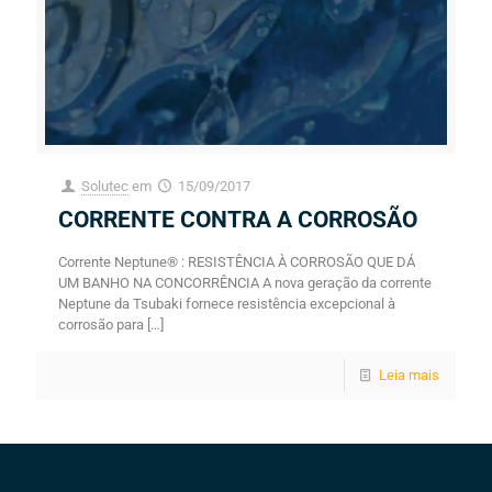
Solutec
em
15/09/2017
CORRENTE CONTRA A CORROSÃO
Corrente Neptune® : RESISTÊNCIA À CORROSÃO QUE DÁ
UM BANHO NA CONCORRÊNCIA A nova geração da corrente
Neptune da Tsubaki fornece resistência excepcional à
corrosão para
[…]
Leia mais