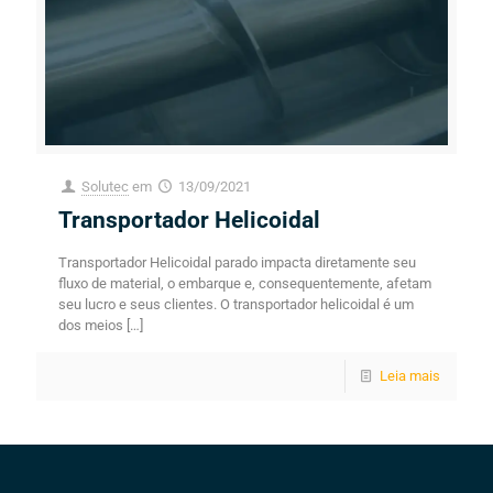
Solutec
em
13/09/2021
Transportador Helicoidal
Transportador Helicoidal parado impacta diretamente seu
fluxo de material, o embarque e, consequentemente, afetam
seu lucro e seus clientes. O transportador helicoidal é um
dos meios
[…]
Leia mais