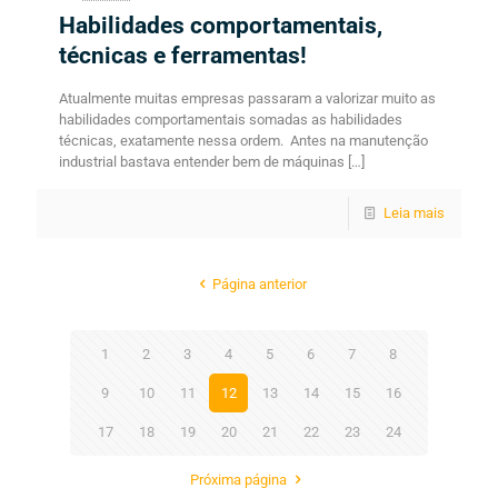
Habilidades comportamentais,
técnicas e ferramentas!
Atualmente muitas empresas passaram a valorizar muito as
habilidades comportamentais somadas as habilidades
técnicas, exatamente nessa ordem. Antes na manutenção
industrial bastava entender bem de máquinas
[…]
Leia mais
Página anterior
1
2
3
4
5
6
7
8
9
10
11
12
13
14
15
16
17
18
19
20
21
22
23
24
Próxima página