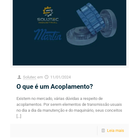
Solutec
em
11/01/2024
O que é um Acoplamento?
Existem no mercado, várias dúvidas a respeito de
acoplamentos. Por serem elementos de transmissão usuais
no dia a dia da manutenção e do maquinário, seus conceitos
[…]
Leia mais