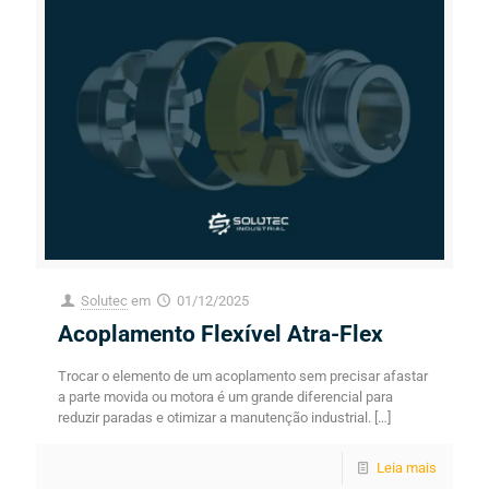
Solutec
em
01/12/2025
Acoplamento Flexível Atra-Flex
Trocar o elemento de um acoplamento sem precisar afastar
a parte movida ou motora é um grande diferencial para
reduzir paradas e otimizar a manutenção industrial.
[…]
Leia mais