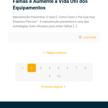
Falhas e Aumente a Vida Útil dos
Equipamentos
Manutenção Preventiva: O Que É, Como Fazer e Por Que Sua
Empresa Precisa? A manutenção preventiva é uma das
estratégias mais eficazes para evitar falhas
[…]
Leia mais
Página anterior
1
2
3
4
5
6
7
8
9
10
Próxima página