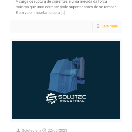
A carga de ruptura de correntes é uma medida da força
máxima que uma corrente pode suportar antes de se romper.
É um valor importante para
[…]
Leia mais
Solutec
em
22/06/2023