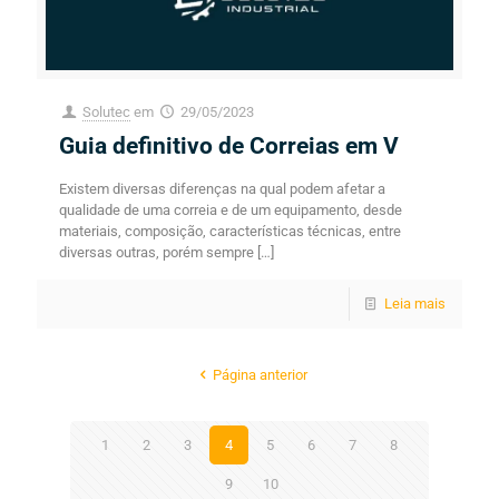
Solutec
em
29/05/2023
Guia definitivo de Correias em V
Existem diversas diferenças na qual podem afetar a
qualidade de uma correia e de um equipamento, desde
materiais, composição, características técnicas, entre
diversas outras, porém sempre
[…]
Leia mais
Página anterior
1
2
3
4
5
6
7
8
9
10