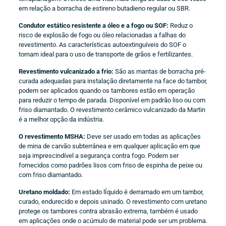
em relação a borracha de estireno butadieno regular ou SBR.
Condutor estático resistente a óleo e a fogo ou SOF:
Reduz o
risco de explosão de fogo ou óleo relacionadas a falhas do
revestimento. As características autoextinguíveis do SOF o
tornam ideal para o uso de transporte de grãos e fertilizantes.
Revestimento vulcanizado a frio:
São as mantas de borracha pré-
curada adequadas para instalação diretamente na face do tambor,
podem ser aplicados quando os tambores estão em operação
para reduzir o tempo de parada. Disponível em padrão liso ou com
friso diamantado. O revestimento cerâmico vulcanizado da Martin
é a melhor opção da indústria.
O revestimento MSHA:
Deve ser usado em todas as aplicações
de mina de carvão subterrânea e em qualquer aplicação em que
seja imprescindível a segurança contra fogo. Podem ser
fornecidos como padrões lisos com friso de espinha de peixe ou
com friso diamantado.
Uretano moldado:
Em estado lÍquido é derramado em um tambor,
curado, endurecido e depois usinado. O revestimento com uretano
protege os tambores contra abrasão extrema, também é usado
em aplicações onde o acúmulo de material pode ser um problema.