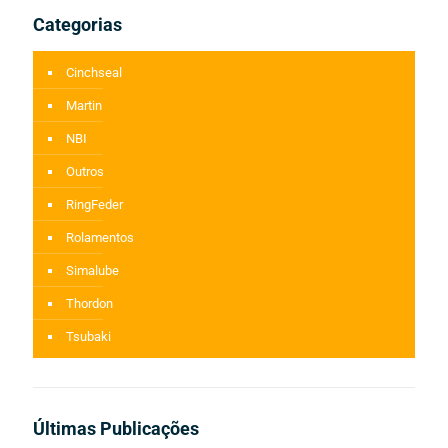
Categorias
Cinchseal
Martin
NBI
Outros
RingFeder
Rolamentos
Simalube
Thordon
Tsubaki
Últimas Publicações