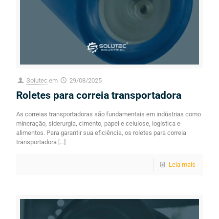
Solutec
em
29/08/2025
Roletes para correia transportadora
As correias transportadoras são fundamentais em indústrias como
mineração, siderurgia, cimento, papel e celulose, logística e
alimentos. Para garantir sua eficiência, os roletes para correia
transportadora
[…]
Leia mais