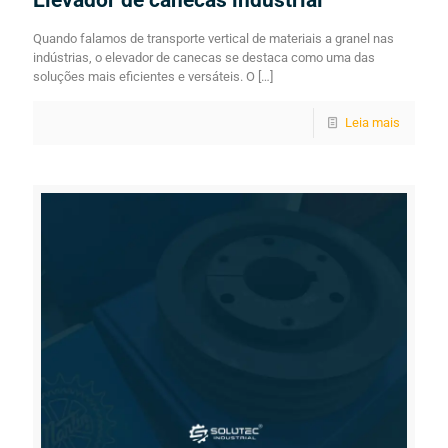
Quando falamos de transporte vertical de materiais a granel nas
indústrias, o elevador de canecas se destaca como uma das
soluções mais eficientes e versáteis. O
[…]
Leia mais