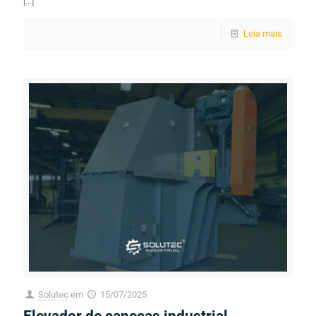
[…]
Leia mais
Solutec
em
15/07/2025
Elevador de canecas industrial