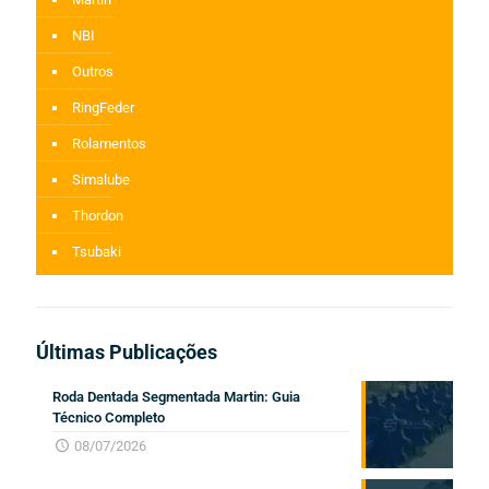
NBI
Outros
RingFeder
Rolamentos
Simalube
Thordon
Tsubaki
Últimas Publicações
Roda Dentada Segmentada Martin: Guia
Técnico Completo
08/07/2026