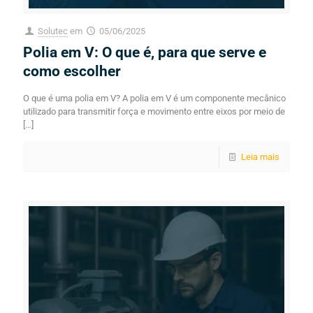
Solutec
em
05/06/2025
Polia em V: O que é, para que serve e
como escolher
O que é uma polia em V? A polia em V é um componente mecânico
utilizado para transmitir força e movimento entre eixos por meio de
[…]
Leia mais